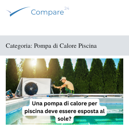
Salta
al
contenuto
Noi confrontiamo le offerte e voi risparmiate
Compare 24 – Italia
Categoria:
Pompa di Calore Piscina