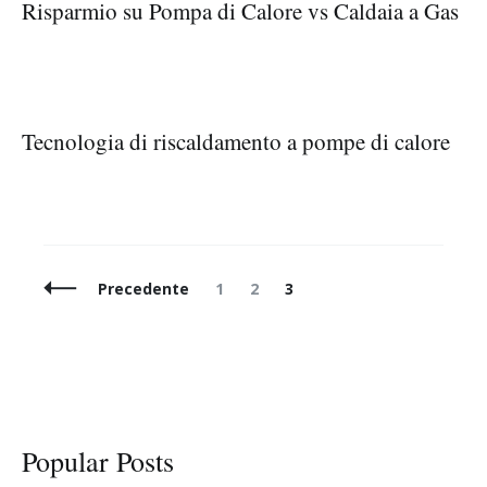
Risparmio su Pompa di Calore vs Caldaia a Gas
Tecnologia di riscaldamento a pompe di calore
Navigazione
Pagina
Pagina
Pagina
Precedente
1
2
3
articoli
Popular Posts